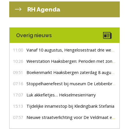
RH Agenda
Overig nieuws
11:00
Vanaf 10 augustus, Hengelosestraat drie weken dicht voor doorgaand verkeer
10:26
Weerstation Haaksbergen: Perioden met zon en droog
09:51
Boekenmarkt Haaksbergen zaterdag 8 augustus, marktplein Haaksbergen
07:16
Stoppelhaenefeest bij museum De Lebbenbrugge
17:07
Luk akkefietjes… HekselmesienHarry
15:13
Tijdelijke innamestop bij Kledingbank Stefania
07:57
Nieuwe straatverlichting voor De Veldmaat en De Pas