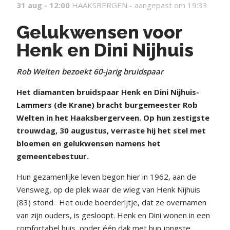
31 aug - 12:00
HAAKSBERGEN -
aangepast om 19:33
Gelukwensen voor
Henk en Dini Nijhuis
Rob Welten bezoekt 60-jarig bruidspaar
Het diamanten bruidspaar Henk en Dini Nijhuis-
Lammers (de Krane) bracht burgemeester Rob
Welten in het Haaksbergerveen. Op hun zestigste
trouwdag, 30 augustus, verraste hij het stel met
bloemen en gelukwensen namens het
gemeentebestuur.
Hun gezamenlijke leven begon hier in 1962, aan de
Vensweg, op de plek waar de wieg van Henk Nijhuis
(83) stond.
Het oude boerderijtje, dat ze overnamen
van zijn ouders, is gesloopt. Henk en Dini wonen in een
comfortabel huis, onder één dak met hun jongste