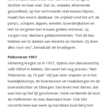
dochter en haar man. Dat ze, ondanks afnemende
gezondheid, op hun vertrouwde stek kunnen blijven,
maakt hen enorm dankbaar. De vrijheid rond het erf, de
pony’s, schapen, kippen, eenden, boerderijkatten en
niet te vergeten hun trouwe golden retriever, zij
zorgen voor dierbare geluksmomenten. “Dat dit kan,
hebben we te danken aan Annette en Gerben. Zij doen
álles voor ons”, benadrukt de bruidegom.
Pinksteren 1957
Verkering kregen ze in 1957, tijdens een dansavond bij
café Olthof in Rekken. Dini weet het nog precies: “Met
Pinksteren, op 10 juni.” Vijf jaar later stapten ze in het
huwelijksbootje, de boerenzoon uit Haaksbergen en de
boerendochter uit Eibergen. Een leven met dieren, dat
was hen op het lijf geschreven. Henk verdiende de kost
als melkventer en was daarnaast boer. Ook Dini
verzette heel wat werk op hun kleine boerderij met