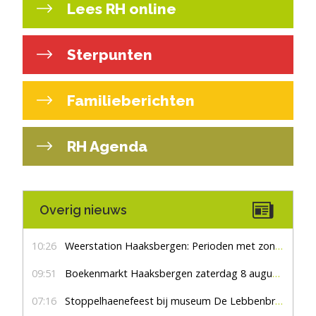
Lees RH online
Sterpunten
Familieberichten
RH Agenda
Overig nieuws
10:26
Weerstation Haaksbergen: Perioden met zon en droog
09:51
Boekenmarkt Haaksbergen zaterdag 8 augustus, marktplein Haaksbergen
07:16
Stoppelhaenefeest bij museum De Lebbenbrugge