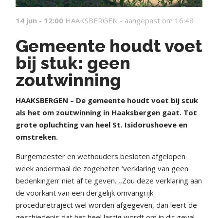
14 jun - 12:00
HAAKSBERGEN -
aangepast om 16:48
Gemeente houdt voet
bij stuk: geen
zoutwinning
HAAKSBERGEN – De gemeente houdt voet bij stuk
als het om zoutwinning in Haaksbergen gaat. Tot
grote opluchting van heel St. Isidorushoeve en
omstreken.
Burgemeester en wethouders besloten afgelopen
week andermaal de zogeheten ‘verklaring van geen
bedenkingen’ niet af te geven. ,,Zou deze verklaring aan
de voorkant van een dergelijk omvangrijk
proceduretraject wel worden afgegeven, dan leert de
geschiedenis dat het heel lastig wordt om in dit geval