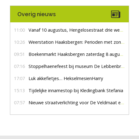
Overig nieuws
11:00
Vanaf 10 augustus, Hengelosestraat drie weken dicht voor doorgaand verkeer
10:26
Weerstation Haaksbergen: Perioden met zon en droog
09:51
Boekenmarkt Haaksbergen zaterdag 8 augustus, marktplein Haaksbergen
07:16
Stoppelhaenefeest bij museum De Lebbenbrugge
17:07
Luk akkefietjes… HekselmesienHarry
15:13
Tijdelijke innamestop bij Kledingbank Stefania
07:57
Nieuwe straatverlichting voor De Veldmaat en De Pas