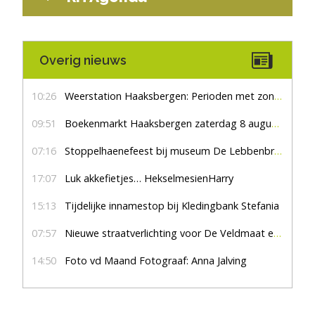
Overig nieuws
10:26
Weerstation Haaksbergen: Perioden met zon en droog
09:51
Boekenmarkt Haaksbergen zaterdag 8 augustus, marktplein Haaksbergen
07:16
Stoppelhaenefeest bij museum De Lebbenbrugge
17:07
Luk akkefietjes… HekselmesienHarry
15:13
Tijdelijke innamestop bij Kledingbank Stefania
07:57
Nieuwe straatverlichting voor De Veldmaat en De Pas
14:50
Foto vd Maand Fotograaf: Anna Jalving