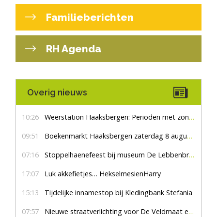
Familieberichten
RH Agenda
Overig nieuws
10:26
Weerstation Haaksbergen: Perioden met zon en droog
09:51
Boekenmarkt Haaksbergen zaterdag 8 augustus, marktplein Haaksbergen
07:16
Stoppelhaenefeest bij museum De Lebbenbrugge
17:07
Luk akkefietjes… HekselmesienHarry
15:13
Tijdelijke innamestop bij Kledingbank Stefania
07:57
Nieuwe straatverlichting voor De Veldmaat en De Pas