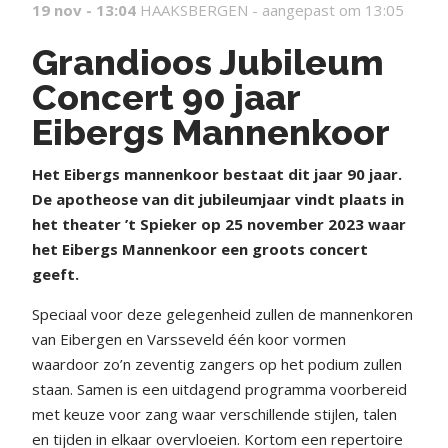
19 nov - 13:04
HAAKSBERGEN -
aangepast om 13:05
Grandioos Jubileum
Concert 90 jaar
Eibergs Mannenkoor
H
et Eibergs mannenkoor bestaat dit jaar 90 jaar.
De apotheose van dit jubileumjaar vindt plaats in
het theater ’t Spieker op 25 november 2023 waar
het Eibergs Mannenkoor een groots concert
geeft.
Speciaal voor deze gelegenheid zullen de mannenkoren
van Eibergen en Varsseveld één koor vormen
waardoor zo’n zeventig zangers op het podium zullen
staan. Samen is een uitdagend programma voorbereid
met keuze voor zang waar verschillende stijlen, talen
en tijden in elkaar overvloeien. Kortom een repertoire