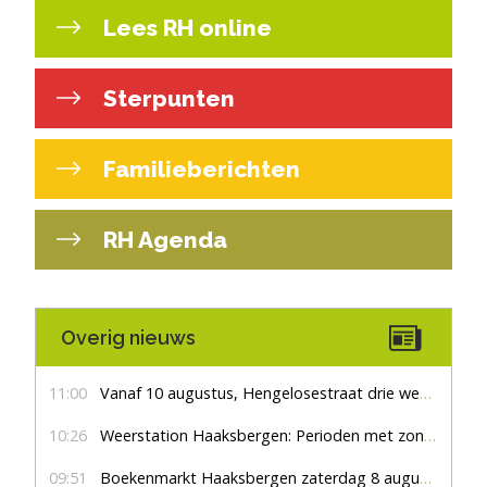
Lees RH online
Sterpunten
Familieberichten
RH Agenda
Overig nieuws
11:00
Vanaf 10 augustus, Hengelosestraat drie weken dicht voor doorgaand verkeer
10:26
Weerstation Haaksbergen: Perioden met zon en droog
09:51
Boekenmarkt Haaksbergen zaterdag 8 augustus, marktplein Haaksbergen