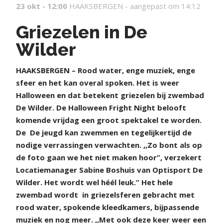
23 okt - 12:00
HAAKSBERGEN -
aangepast om 14:12
Griezelen in De
Wilder
H
AAKSBERGEN – Rood water, enge muziek, enge
sfeer en het kan overal spoken. Het is weer
Halloween en dat betekent griezelen bij zwembad
De Wilder. De Halloween Fright Night belooft
komende vrijdag een groot spektakel te worden.
De
De jeugd kan zwemmen en tegelijkertijd de
nodige verrassingen verwachten. ,,Zo bont als op
de foto gaan we het niet maken hoor”, verzekert
Locatiemanager Sabine Boshuis van Optisport De
Wilder. Het wordt wel héél leuk.” Het hele
zwembad wordt
in griezelsferen gebracht met
rood water, spokende kleedkamers, bijpassende
muziek en nog meer. ,,Met ook deze keer weer een