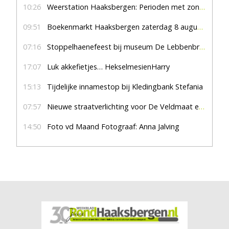
10:26
Weerstation Haaksbergen: Perioden met zon en droog
09:51
Boekenmarkt Haaksbergen zaterdag 8 augustus, marktplein Haaksbergen
07:16
Stoppelhaenefeest bij museum De Lebbenbrugge
17:07
Luk akkefietjes… HekselmesienHarry
15:13
Tijdelijke innamestop bij Kledingbank Stefania
07:57
Nieuwe straatverlichting voor De Veldmaat en De Pas
14:50
Foto vd Maand Fotograaf: Anna Jalving