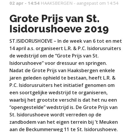
02 apr - 14:54
HAAKSBERGEN -
aangepast om 14:54
Grote Prijs van St.
Isidorushoeve 2019
ST.ISIDORUSHOEVE – In de week van 6 tot en met
14 april a.s. organiseert L.R. & P.C. Isidorusruiters
de wedstrijd om de “Grote Prijs van St.
Isidorushoeve” voor dressuur en springen.
Nadat de Grote Prijs van Haaksbergen enkele
jaren geleden ophield te bestaan, heeft L.R. &
P.C. Isidorusruiters het initiatief genomen om
een soortgelijke wedstrijd te organiseren,
waarbij het grootste verschil is dat het nu een
“opengestelde” wedstrijd is. De Grote Prijs van
St. Isidorushoeve wordt verreden op de
zandbodem van het eigen terrein bij ’t Meuken
aan de Beckummerweg 11 te St. Isidorushoeve.