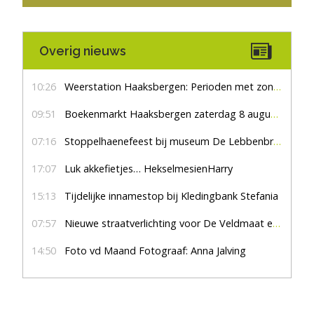
Overig nieuws
10:26
Weerstation Haaksbergen: Perioden met zon en droog
09:51
Boekenmarkt Haaksbergen zaterdag 8 augustus, marktplein Haaksbergen
07:16
Stoppelhaenefeest bij museum De Lebbenbrugge
17:07
Luk akkefietjes… HekselmesienHarry
15:13
Tijdelijke innamestop bij Kledingbank Stefania
07:57
Nieuwe straatverlichting voor De Veldmaat en De Pas
14:50
Foto vd Maand Fotograaf: Anna Jalving