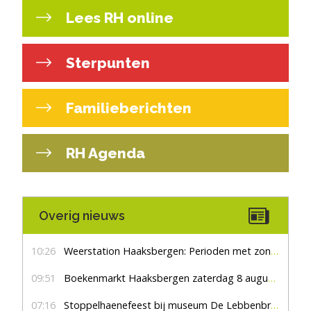
Lees RH online
Sterpunten
Familieberichten
RH Agenda
Overig nieuws
10:26
Weerstation Haaksbergen: Perioden met zon en droog
09:51
Boekenmarkt Haaksbergen zaterdag 8 augustus, marktplein Haaksbergen
07:16
Stoppelhaenefeest bij museum De Lebbenbrugge