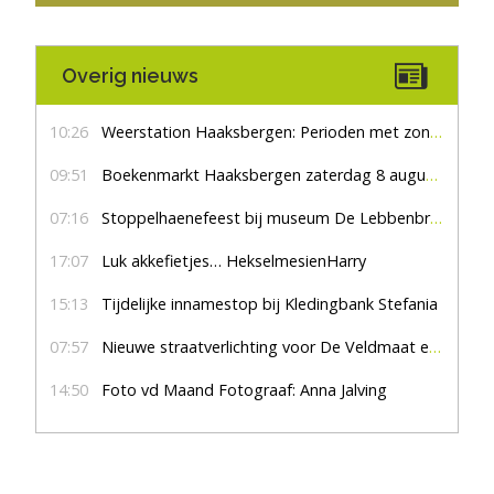
Overig nieuws
10:26
Weerstation Haaksbergen: Perioden met zon en droog
09:51
Boekenmarkt Haaksbergen zaterdag 8 augustus, marktplein Haaksbergen
07:16
Stoppelhaenefeest bij museum De Lebbenbrugge
17:07
Luk akkefietjes… HekselmesienHarry
15:13
Tijdelijke innamestop bij Kledingbank Stefania
07:57
Nieuwe straatverlichting voor De Veldmaat en De Pas
14:50
Foto vd Maand Fotograaf: Anna Jalving