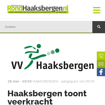
28 mei - 09:50
HAAKSBERGEN -
aangepast om 09:50
Haaksbergen toont
veerkracht