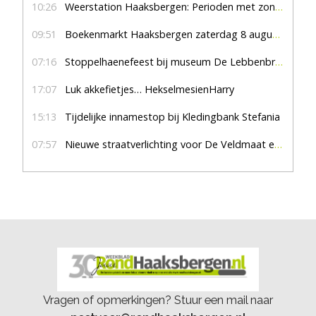
10:26
Weerstation Haaksbergen: Perioden met zon en droog
09:51
Boekenmarkt Haaksbergen zaterdag 8 augustus, marktplein Haaksbergen
07:16
Stoppelhaenefeest bij museum De Lebbenbrugge
17:07
Luk akkefietjes… HekselmesienHarry
15:13
Tijdelijke innamestop bij Kledingbank Stefania
07:57
Nieuwe straatverlichting voor De Veldmaat en De Pas
Vragen of opmerkingen? Stuur een mail naar