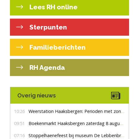
Lees RH online
Sterpunten
Familieberichten
RH Agenda
Overig nieuws
10:26
Weerstation Haaksbergen: Perioden met zon en droog
09:51
Boekenmarkt Haaksbergen zaterdag 8 augustus, marktplein Haaksbergen
07:16
Stoppelhaenefeest bij museum De Lebbenbrugge