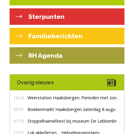
Sterpunten
Familieberichten
RH Agenda
Overig nieuws
10:26
Weerstation Haaksbergen: Perioden met zon en droog
09:51
Boekenmarkt Haaksbergen zaterdag 8 augustus, marktplein Haaksbergen
07:16
Stoppelhaenefeest bij museum De Lebbenbrugge
17:07
Luk akkefietjes… HekselmesienHarry