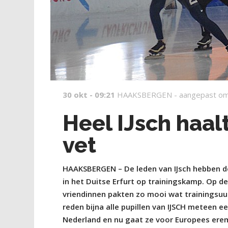
30 okt - 09:21
HAAKSBERGEN -
aangepast om
Heel IJsch haal
vet
HAAKSBERGEN – De leden van IJsch hebben d
in het Duitse Erfurt op trainingskamp. Op d
vriendinnen pakten zo mooi wat trainingsuur
reden bijna alle pupillen van IJSCH meteen ee
Nederland en nu gaat ze voor Europees erem