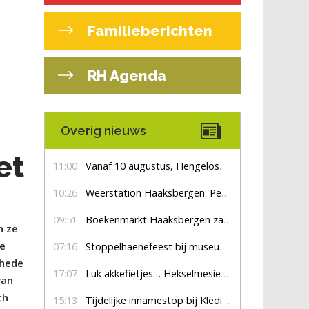
Familieberichten
RH Agenda
Overig nieuws
et
11:00
Vanaf 10 augustus, Hengelosestraat drie weken dicht voor doorgaand verkeer
10:26
Weerstation Haaksbergen: Perioden met zon en droog
09:51
Boekenmarkt Haaksbergen zaterdag 8 augustus, marktplein Haaksbergen
n ze
De
07:16
Stoppelhaenefeest bij museum De Lebbenbrugge
chede
17:07
Luk akkefietjes… HekselmesienHarry
van
ch
15:13
Tijdelijke innamestop bij Kledingbank Stefania