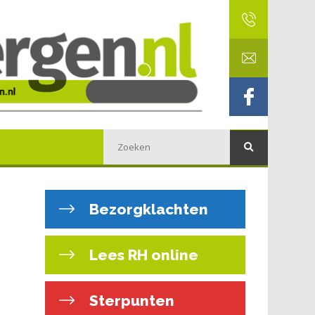
Bezorgklachten
Lees RH online
Sterpunten