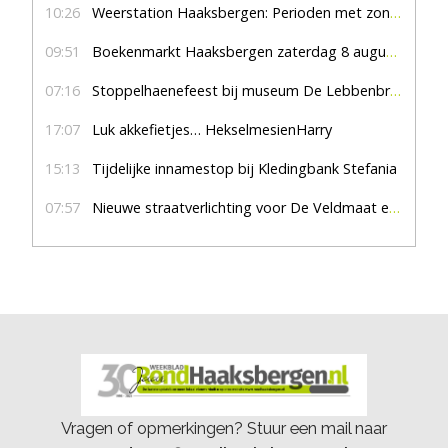
10:26
Weerstation Haaksbergen: Perioden met zon en droog
09:51
Boekenmarkt Haaksbergen zaterdag 8 augustus, marktplein Haaksbergen
07:16
Stoppelhaenefeest bij museum De Lebbenbrugge
17:07
Luk akkefietjes… HekselmesienHarry
15:13
Tijdelijke innamestop bij Kledingbank Stefania
07:57
Nieuwe straatverlichting voor De Veldmaat en De Pas
Vragen of opmerkingen? Stuur een mail naar