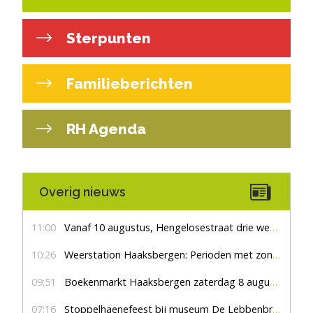
Sterpunten
Familieberichten
RH Agenda
Overig nieuws
11:00
Vanaf 10 augustus, Hengelosestraat drie weken dicht voor doorgaand verkeer
10:26
Weerstation Haaksbergen: Perioden met zon en droog
09:51
Boekenmarkt Haaksbergen zaterdag 8 augustus, marktplein Haaksbergen
07:16
Stoppelhaenefeest bij museum De Lebbenbrugge