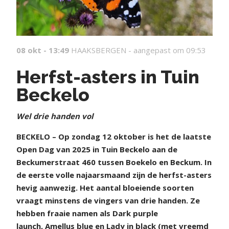
08 okt - 13:49
HAAKSBERGEN -
aangepast om 09:53
Herfst-asters in Tuin
Beckelo
Wel drie handen vol
BECKELO – Op zondag 12 oktober is het de laatste
Open Dag van 2025 in Tuin Beckelo aan de
Beckumerstraat 460 tussen Boekelo en Beckum. In
de eerste volle najaarsmaand zijn de herfst-asters
hevig aanwezig. Het aantal bloeiende soorten
vraagt minstens de vingers van drie handen. Ze
hebben fraaie namen als Dark purple
launch, Amellus blue en Lady in black (met vreemd