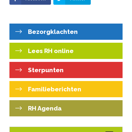
Bezorgklachten
Lees RH online
Sterpunten
Familieberichten
RH Agenda