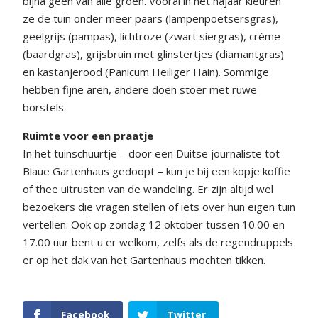
bijna geen van alle groen. Vooral in het najaar kleuren
ze de tuin onder meer paars (lampenpoetsersgras),
geelgrijs (pampas), lichtroze (zwart siergras), crème
(baardgras), grijsbruin met glinstertjes (diamantgras)
en kastanjerood (Panicum Heiliger Hain). Sommige
hebben fijne aren, andere doen stoer met ruwe
borstels.
Ruimte voor een praatje
In het tuinschuurtje – door een Duitse journaliste tot
Blaue Gartenhaus gedoopt – kun je bij een kopje koffie
of thee uitrusten van de wandeling. Er zijn altijd wel
bezoekers die vragen stellen of iets over hun eigen tuin
vertellen. Ook op zondag 12 oktober tussen 10.00 en
17.00 uur bent u er welkom, zelfs als de regendruppels
er op het dak van het Gartenhaus mochten tikken.
Facebook
Twitter