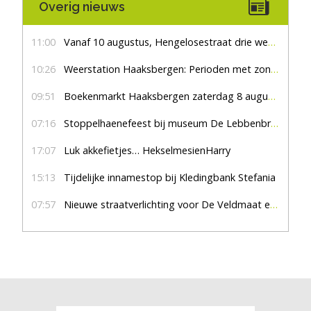
Overig nieuws
11:00
Vanaf 10 augustus, Hengelosestraat drie weken dicht voor doorgaand verkeer
10:26
Weerstation Haaksbergen: Perioden met zon en droog
09:51
Boekenmarkt Haaksbergen zaterdag 8 augustus, marktplein Haaksbergen
07:16
Stoppelhaenefeest bij museum De Lebbenbrugge
17:07
Luk akkefietjes… HekselmesienHarry
15:13
Tijdelijke innamestop bij Kledingbank Stefania
07:57
Nieuwe straatverlichting voor De Veldmaat en De Pas