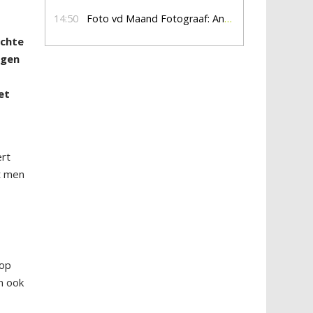
14:50
Foto vd Maand Fotograaf: Anna Jalving
achte
egen
et
ert
t men
 op
n ook