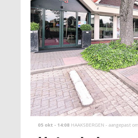
05 okt - 14:08
HAAKSBERGEN -
aangepast om