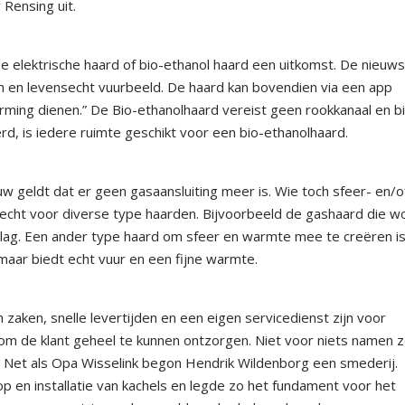
 Rensing uit.
de elektrische haard of bio-ethanol haard een uitkomst. De nieuw
ch en levensecht vuurbeeld. De haard kan bovendien via een app
ming dienen.” De Bio-ethanolhaard vereist geen rookkanaal en b
rd, is iedere ruimte geschikt voor een bio-ethanolhaard.
 geldt dat er geen gasaansluiting meer is. Wie toch sfeer- en/o
recht voor diverse type haarden. Bijvoorbeeld de gashaard die w
g. Een ander type haard om sfeer en warmte mee te creëren i
 maar biedt echt vuur en een fijne warmte.
zaken, snelle levertijden en een eigen servicedienst zijn voor
om de klant geheel te kunnen ontzorgen. Niet voor niets namen z
 Net als Opa Wisselink begon Hendrik Wildenborg een smederij.
p en installatie van kachels en legde zo het fundament voor het