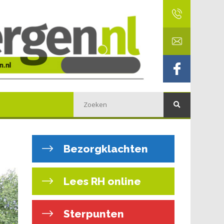
Bezorgklachten
Lees RH online
Sterpunten