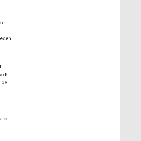
ste
ieden
f
ordt
s de
e in