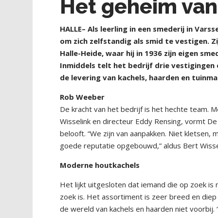
Het geheim van
HALLE– Als leerling in een smederij in Vars
om zich zelfstandig als smid te vestigen. Z
Halle-Heide, waar hij in 1936 zijn eigen sm
Inmiddels telt het bedrijf drie vestiging
de levering van kachels, haarden en tuinmac
Rob Weeber
De kracht van het bedrijf is het hechte team.
Wisselink en directeur Eddy Rensing, vormt D
belooft. “We zijn van aanpakken. Niet kletse
goede reputatie opgebouwd,” aldus Bert Wisse
Moderne houtkachels
Het lijkt uitgesloten dat iemand die op zoek is 
zoek is. Het assortiment is zeer breed en die
de wereld van kachels en haarden niet voorbij.