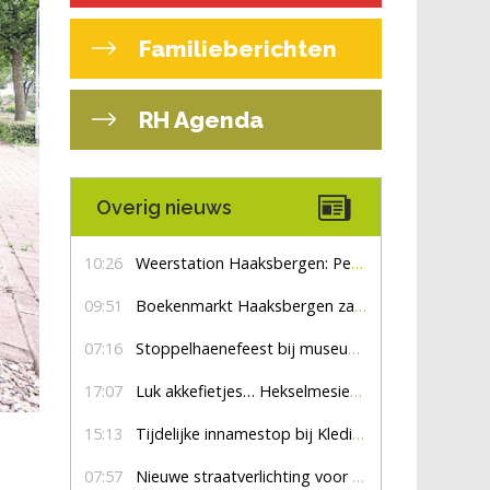
Familieberichten
RH Agenda
Overig nieuws
10:26
Weerstation Haaksbergen: Perioden met zon en droog
09:51
Boekenmarkt Haaksbergen zaterdag 8 augustus, marktplein Haaksbergen
07:16
Stoppelhaenefeest bij museum De Lebbenbrugge
17:07
Luk akkefietjes… HekselmesienHarry
15:13
Tijdelijke innamestop bij Kledingbank Stefania
07:57
Nieuwe straatverlichting voor De Veldmaat en De Pas