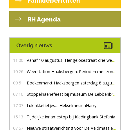
Familieberichten
RH Agenda
Overig nieuws
11:00
Vanaf 10 augustus, Hengelosestraat drie weken dicht voor doorgaand verkeer
10:26
Weerstation Haaksbergen: Perioden met zon en droog
09:51
Boekenmarkt Haaksbergen zaterdag 8 augustus, marktplein Haaksbergen
07:16
Stoppelhaenefeest bij museum De Lebbenbrugge
17:07
Luk akkefietjes… HekselmesienHarry
15:13
Tijdelijke innamestop bij Kledingbank Stefania
07:57
Nieuwe straatverlichting voor De Veldmaat en De Pas