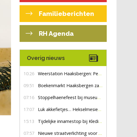
Familieberichten
RH Agenda
Overig nieuws
10:26
Weerstation Haaksbergen: Perioden met zon en droog
09:51
Boekenmarkt Haaksbergen zaterdag 8 augustus, marktplein Haaksbergen
07:16
Stoppelhaenefeest bij museum De Lebbenbrugge
17:07
Luk akkefietjes… HekselmesienHarry
15:13
Tijdelijke innamestop bij Kledingbank Stefania
07:57
Nieuwe straatverlichting voor De Veldmaat en De Pas