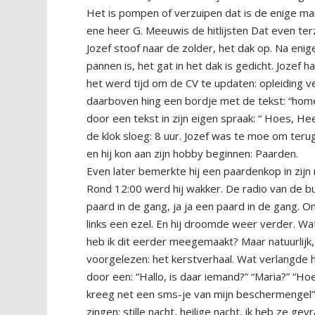
Het is pompen of verzuipen dat is de enige ma
ene heer G. Meeuwis de hitlijsten Dat even terz
Jozef stoof naar de zolder, het dak op. Na eni
pannen is, het gat in het dak is gedicht. Jozef
het werd tijd om de CV te updaten: opleiding 
daarboven hing een bordje met de tekst: “hom
door een tekst in zijn eigen spraak: “ Hoes, He
de klok sloeg: 8 uur. Jozef was te moe om terug 
en hij kon aan zijn hobby beginnen: Paarden.
Even later bemerkte hij een paardenkop in zijn 
Rond 12:00 werd hij wakker. De radio van de b
paard in de gang, ja ja een paard in de gang. O
links een ezel. En hij droomde weer verder. Wa
heb ik dit eerder meegemaakt? Maar natuurlijk
voorgelezen: het kerstverhaal. Wat verlangde h
door een: “Hallo, is daar iemand?” “Maria?” “H
kreeg net een sms-je van mijn beschermengel” “J
zingen: stille nacht, heilige nacht, ik heb ze ge