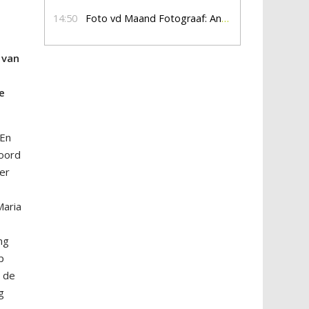
14:50
Foto vd Maand Fotograaf: Anna Jalving
 van
e
 En
hoord
er
Maria
ng
p
p de
g