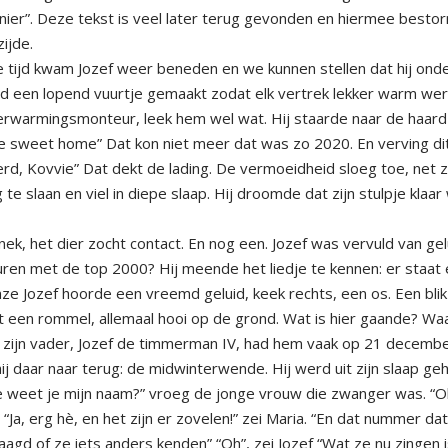
nier”. Deze tekst is veel later terug gevonden en hiermee besto
ijde.
ge tijd kwam Jozef weer beneden en we kunnen stellen dat hij ond
 had een lopend vuurtje gemaakt zodat elk vertrek lekker warm wer
verwarmingsmonteur, leek hem wel wat. Hij staarde naar de haard
e sweet home” Dat kon niet meer dat was zo 2020. En verving di
erd, Kovvie” Dat dekt de lading. De vermoeidheid sloeg toe, net 
te slaan en viel in diepe slaap. Hij droomde dat zijn stulpje klaar
nek, het dier zocht contact. En nog een. Jozef was vervuld van gel
uren met de top 2000? Hij meende het liedje te kennen: er staat
nze Jozef hoorde een vreemd geluid, keek rechts, een os. Een blik
t een rommel, allemaal hooi op de grond. Wat is hier gaande? Wa
, zijn vader, Jozef de timmerman IV, had hem vaak op 21 decemb
ij daar naar terug: de midwinterwende. Hij werd uit zijn slaap ge
oe weet je mijn naam?” vroeg de jonge vrouw die zwanger was. “Oh
a, erg hè, en het zijn er zovelen!” zei Maria. “En dat nummer da
vraagd of ze iets anders kenden” “Oh”, zei Jozef “Wat ze nu zingen 