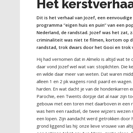
Het kerstverha
Dit is het verhaal van Jozef, een eenvoudig
programma “eigen huis en puin” van een popu
Nederland, de randstad. Jozef was het zat, z
criminaliteit was niet te filmen, kortom op 
randstad, trok dwars door het Gooi en trok v
Hij had vernomen dat in Almelo is altijd wat te 
daar vond Jozef wel wat van: stoplichten. Die k
en wilde daar meer van weten. Dat waren midd
alleen 1 en 2 pk wagens rond: paard en wagen.
harden. En wat dacht je van de hondenkarren en
Parochie, een Twents dorpje dat al naar zijn 
gebouw met een toren met daarboven in een ro
was hem een raadsel, de twee wijzers wezen na
een lopen. Zijn aandacht werd getrokken door h
grond liggend las hij: onze lieve vrouwe van alt