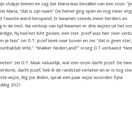
 zijn stulpje binnen en zag dat Maria was bevallen van een zoon. “Je
 zei Maria, “dat is zijn naam” De hemel ging open en nog meer en
eld Twente werd heropend. Er kwamen steeds meer herders en
g in de mist. Na verloop van tijd kwamen er drie wijzen uit het oo
dige, hij had het licht gezien, een ster. Jozef was hier zeer ver
n je huis” zei D.T. Jozef keek naar boven en zei: “dat is geen ster
e voetbalclub WNL”. “Wakker NederLand?” vroeg D.T verbaasd “Nee
eten” zei D.T. Maar natuurlijk, wat een onzin dacht Jozef. De tw
erdorie, dacht Jozef, heb ik de randstad verlaten en er is nog st
te wijze, Big Joe Biden, sprak een paar wijze woorden: fijne
ukkig 2021.