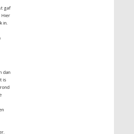
t gaf
 Hier
 in.
n
n dan
 is
 rond
e
en
er.