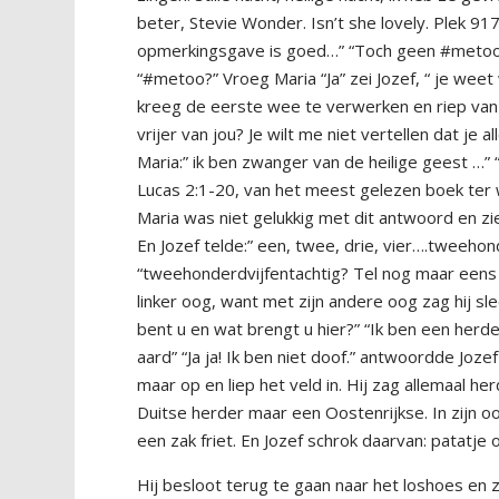
beter, Stevie Wonder. Isn’t she lovely. Plek 917
opmerkingsgave is goed…” “Toch geen #metoo-e
“#metoo?” Vroeg Maria “Ja” zei Jozef, “ je weet
kreeg de eerste wee te verwerken en riep van d
vrijer van jou? Je wilt me niet vertellen dat je
Maria:” ik ben zwanger van de heilige geest …” 
Lucas 2:1-20, van het meest gelezen boek ter 
Maria was niet gelukkig met dit antwoord en zie
En Jozef telde:” een, twee, drie, vier….tweehon
“tweehonderdvijfentachtig? Tel nog maar eens 
linker oog, want met zijn andere oog zag hij sl
bent u en wat brengt u hier?” “Ik ben een herd
aard” “Ja ja! Ik ben niet doof.” antwoordde Jozef 
maar op en liep het veld in. Hij zag allemaal h
Duitse herder maar een Oostenrijkse. In zijn o
een zak friet. En Jozef schrok daarvan: patatje 
Hij besloot terug te gaan naar het loshoes en z