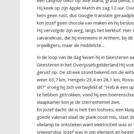
een Latijnse tekst op: Ave Maria, gratia plena,
Hij keek op zijn Apple Watch en zag 12 uur. O
hem geen rust, dus Google translate geraadpl
kon Jozef geen chocola van maken en hij beslo
Hij vervolgde zijn weg, langs het kerkhof. Hie
calvariekruis, die hij eveneens in Arnhem, bij 
vrijwilligers, maar de middelste…
In de loop van de dag kwam hij in Geesteren aa
Geesteren in het Overijsselsgelderland.Hij voel
gerust op. De streek stond bekend om de witt
weer 63,7 km, Hengelo 23,4 en 28,1 km, Rossu
dit?” vroeg hij zich vertwijfeld af. “Heb ik een
te hebben getrokken, vond hij een boerenschuu
slaapkamer kon je de sterrenhemel zien.
En Jozef dacht: dit is het! Een loshoes, een klu
goede vakman slaat de plank nooit mis, slaat de
olielamp te ontsteken want elektriciteit was er
onweersbui. Jozef was in zijn element en begon