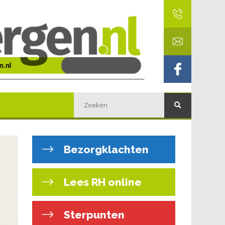
Bezorgklachten
Lees RH online
Sterpunten