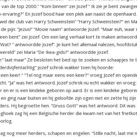
 van de top 2000.” “Kom binnen” zei Jozef “ Ik zie je bent zwanger
rvaring?” En Jozef bood haar een plek aan naast de openhaard.
 wel die club van Harry Schweinstein” “Harry Schweinstein?” en Ma
e pijn: ”Jezus!” “Mooie naam” antwoorde Jozef. “Maar euh, waar i
 alleen bent” zei Jozef. Om een lang verhaal kort te maken antwoor
“Wat? “ antwoordde Jozef“. Je kunt het allemaal nalezen, hoofdstu
wereld” zei Maria “De Ikea-gids?” antwoordde Jozef.
:” laat maar” Ze besloten het bed op te zoeken en schaapjes te t
derdvijfentachtig” Jozef schrok wakker toen hij hoorde:
een keer! “ “Tel nog maar eens een keer?” vroeg Jozef en opende
echt. “Ja” was het antwoord. Jozef schrok nu echt wakker en vroeg:
er en er is een kindeke geboren op aard. Er is een kindeke gebor
en ging naar buiten en hij geloofde zijn ogen niet en zette hij zijn 
erders. Hij begroette hen. “Gruss Gott” was het antwoord. Dit was
oghoek zag hij een Belgische herder die kwam net van het frietko
oorlog.
ag nog meer herders, schapen en engelen. “Stille nacht, laat me n