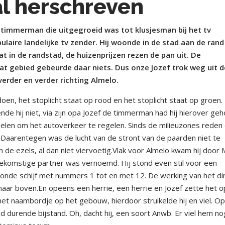
al herschreven
e timmerman die uitgegroeid was tot klusjesman bij het tv
laire landelijke tv zender. Hij woonde in de stad aan de rand
at in de randstad, de huizenprijzen rezen de pan uit. De
dat gebied gebeurde daar niets. Dus onze Jozef trok weg uit d
erder en verder richting Almelo.
doen, het stoplicht staat op rood en het stoplicht staat op groen.
ende hij niet, via zijn opa Jozef de timmerman had hij hierover ge
elen om het autoverkeer te regelen. Sinds de milieuzones reden 
 Daarentegen was de lucht van de stront van de paarden niet te
 de ezels, al dan niet viervoetig.Vlak voor Almelo kwam hij door 
toekomstige partner was vernoemd. Hij stond even stil voor een
nde schijf met nummers 1 tot en met 12. De werking van het di
ar boven.En opeens een herrie, een herrie en Jozef zette het o
et naambordje op het gebouw, hierdoor struikelde hij en viel. O
ijd durende bijstand. Oh, dacht hij, een soort Anwb. Er viel hem no