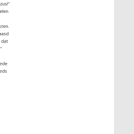
zus!”
gelen
sten.
baasd
, dat
”
eede
eeds