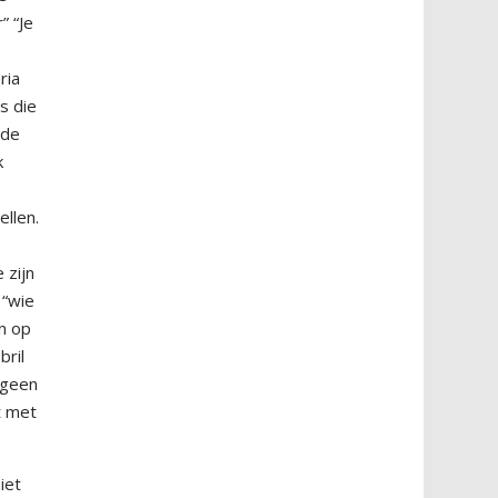
” “Je
ria
s die
dde
k
ellen.
 zijn
 “wie
en op
bril
 geen
t met
iet