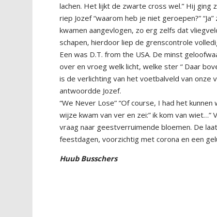
lachen. Het lijkt de zwarte cross wel.” Hij ging
riep Jozef “waarom heb je niet geroepen?” “Ja”
kwamen aangevlogen, zo erg zelfs dat vliegv
schapen, hierdoor liep de grenscontrole volledi
Een was D.T. from the USA. De minst geloofwaar
over en vroeg welk licht, welke ster “ Daar bove
is de verlichting van het voetbalveld van onz
antwoordde Jozef.
“We Never Lose” “Of course, I had het kunnen w
wijze kwam van ver en zei:” ik kom van wiet…” V
vraag naar geestverruimende bloemen. De laats
feestdagen, voorzichtig met corona en een gel
Huub Busschers