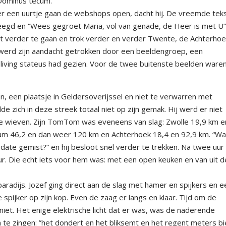
 Dominus tecum.
ver een uurtje gaan de webshops open, dacht hij. De vreemde teks
eegd en “Wees gegroet Maria, vol van genade, de Heer is met U”
ot verder te gaan en trok verder en verder Twente, de Achterhoek
r werd zijn aandacht getrokken door een beeldengroep, een
de living stateus had gezien. Voor de twee buitenste beelden ware
n, een plaatsje in Geldersoverijssel en niet te verwarren met
de zich in deze streek totaal niet op zijn gemak. Hij werd er niet
e wieven. Zijn TomTom was eveneens van slag: Zwolle 19,9 km e
m 46,2 en dan weer 120 km en Achterhoek 18,4 en 92,9 km. “Wat
 update gemist?” en hij besloot snel verder te trekken. Na twee uur
r. Die echt iets voor hem was: met een open keuken en van uit d
sparadijs. Jozef ging direct aan de slag met hamer en spijkers en e
 spijker op zijn kop. Even de zaag er langs en klaar. Tijd om de
 niet. Het enige elektrische licht dat er was, was de naderende
 te zingen: ”het dondert en het bliksemt en het regent meters bi