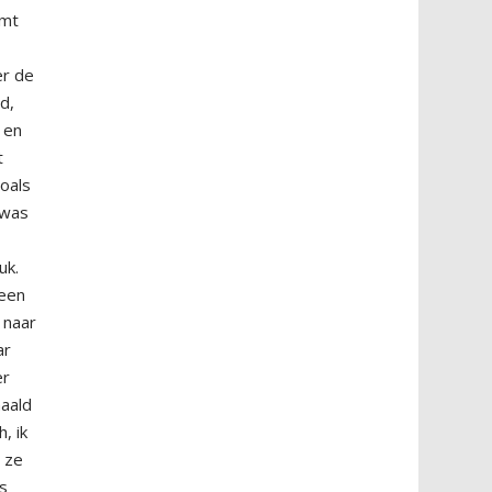
rmt
er de
d,
 en
t
zoals
 was
uk.
 een
 naar
ar
er
haald
, ik
t ze
is