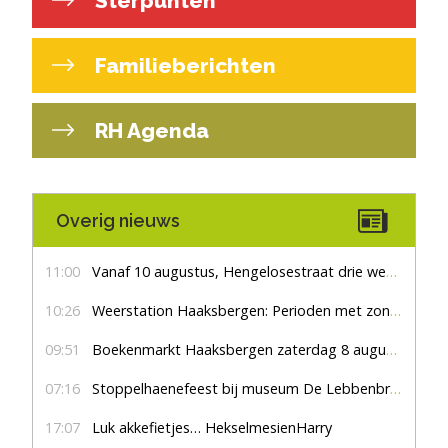
Sterpunten
Familieberichten
RH Agenda
Overig nieuws
11:00
Vanaf 10 augustus, Hengelosestraat drie weken dicht voor doorgaand verkeer
10:26
Weerstation Haaksbergen: Perioden met zon en droog
09:51
Boekenmarkt Haaksbergen zaterdag 8 augustus, marktplein Haaksbergen
07:16
Stoppelhaenefeest bij museum De Lebbenbrugge
17:07
Luk akkefietjes… HekselmesienHarry