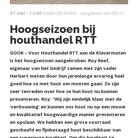
07 mei - 12:00
HAAKSBERGEN -
aangepast om 09:35
Hoogseizoen bij
houthandel RTT
GOOR – Voor Houthandel RTT aan de Klavermaten
is het hoogseizoen aangebroken. Roy Reef,
eigenaar van het bedrijf samen met zijn vader
Herbert weten door hun jarenlange ervaring heel
goed hoe ze met hout om moeten gaan. Ze zijn
zeer tevreden over hoe ze hun hout nu kunnen
presenteren. Roy: “Wij zijn eindelijk klaar met de
‘verbouwing’ en kunnen ons hout nu op een mooie
en kwalitatief hoogwaardige manier presenteren
en opslaan. We hebben een grote voorraad
geschaafd en fijnbezaagd hout beschikbaar van
een superieure kwaliteit. Om die kwaliteit te