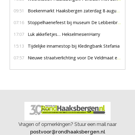
09:51
Boekenmarkt Haaksbergen zaterdag 8 augustus, marktplein Haaksbergen
07:16
Stoppelhaenefeest bij museum De Lebbenbrugge
17:07
Luk akkefietjes… HekselmesienHarry
15:13
Tijdelijke innamestop bij Kledingbank Stefania
07:57
Nieuwe straatverlichting voor De Veldmaat en De Pas
Vragen of opmerkingen? Stuur een mail naar
postvoor@rondhaaksbergen.nl