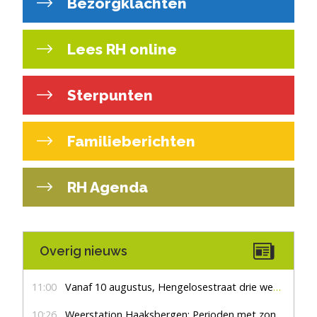
Bezorgklachten
Lees RH online
Sterpunten
Familieberichten
RH Agenda
Overig nieuws
11:00
Vanaf 10 augustus, Hengelosestraat drie weken dicht voor doorgaand verkeer
10:26
Weerstation Haaksbergen: Perioden met zon en droog