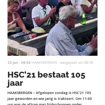
23 jun - 08:56
HAAKSBERGEN -
aangepast om 08:56
HSC’21 bestaat 105
jaar
HAAKSBERGEN – Afgelopen zondag is HSC’21 105
jaar geworden en wie jarig is trakteert. Om 11:00
uur was de aftrap met frühschoppen onder