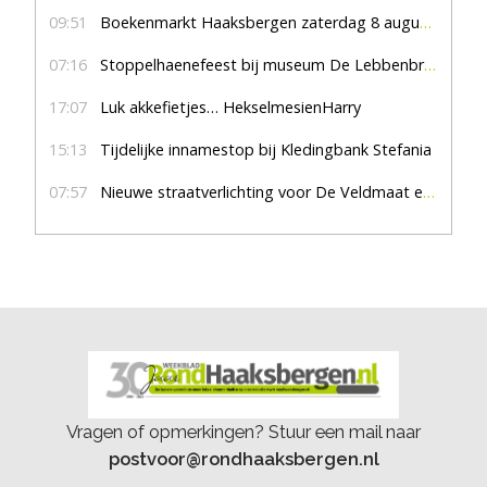
09:51
Boekenmarkt Haaksbergen zaterdag 8 augustus, marktplein Haaksbergen
07:16
Stoppelhaenefeest bij museum De Lebbenbrugge
17:07
Luk akkefietjes… HekselmesienHarry
15:13
Tijdelijke innamestop bij Kledingbank Stefania
07:57
Nieuwe straatverlichting voor De Veldmaat en De Pas
Vragen of opmerkingen? Stuur een mail naar
postvoor@rondhaaksbergen.nl