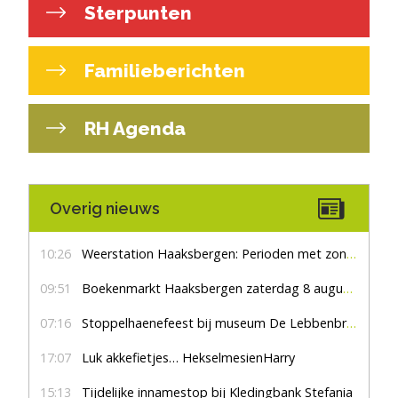
Sterpunten
Familieberichten
RH Agenda
Overig nieuws
10:26
Weerstation Haaksbergen: Perioden met zon en droog
09:51
Boekenmarkt Haaksbergen zaterdag 8 augustus, marktplein Haaksbergen
07:16
Stoppelhaenefeest bij museum De Lebbenbrugge
17:07
Luk akkefietjes… HekselmesienHarry
15:13
Tijdelijke innamestop bij Kledingbank Stefania