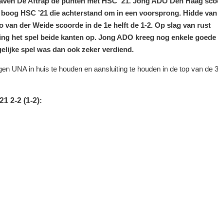
uishaven De Aftrap de punten met HSC ’21. Jong ADO Den Haag sc
 boog HSC ’21 die achterstand om in een voorsprong. Hidde van
 van der Weide scoorde in de 1
e
helft de 1-2. Op slag van rust
ging het spel beide kanten op. Jong ADO kreeg nog enkele goede
elijke spel was dan ook zeker verdiend.
en UNA in huis te houden en aansluiting te houden in de top van de 
 2-2 (1-2):