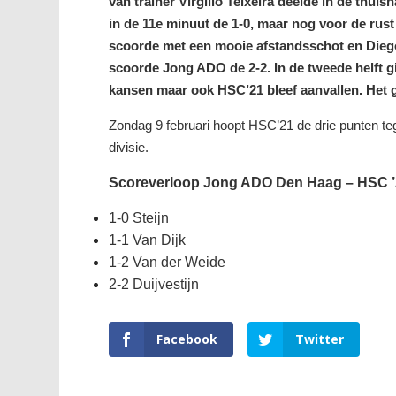
van trainer Virgilio Teixeira deelde in de th
in de 11
e
minuut de 1-0, maar nog voor de rust
scoorde met een mooie afstandsschot en Diego
scoorde Jong ADO de 2-2. In de tweede helft 
kansen maar ook HSC’21 bleef aanvallen. Het g
Zondag 9 februari hoopt HSC’21 de drie punten teg
divisie.
Scoreverloop Jong ADO Den Haag – HSC ’21
1-0 Steijn
1-1 Van Dijk
1-2 Van der Weide
2-2 Duijvestijn
Facebook
Twitter