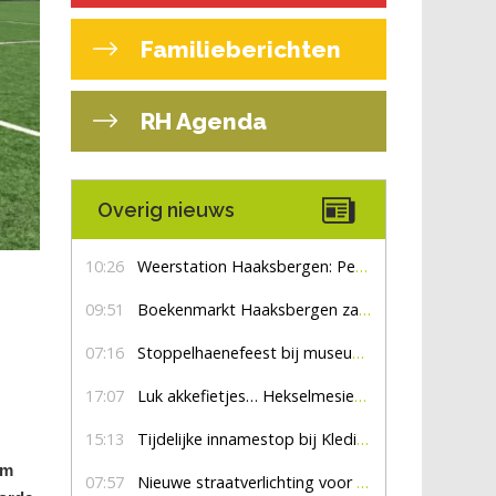
Familieberichten
RH Agenda
Overig nieuws
10:26
Weerstation Haaksbergen: Perioden met zon en droog
09:51
Boekenmarkt Haaksbergen zaterdag 8 augustus, marktplein Haaksbergen
07:16
Stoppelhaenefeest bij museum De Lebbenbrugge
17:07
Luk akkefietjes… HekselmesienHarry
15:13
Tijdelijke innamestop bij Kledingbank Stefania
am
07:57
Nieuwe straatverlichting voor De Veldmaat en De Pas