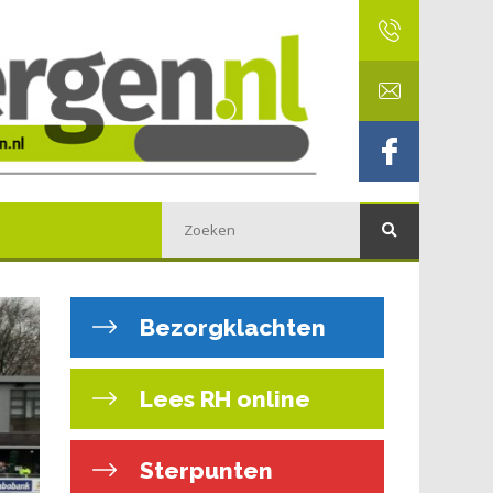
Bezorgklachten
Lees RH online
Sterpunten