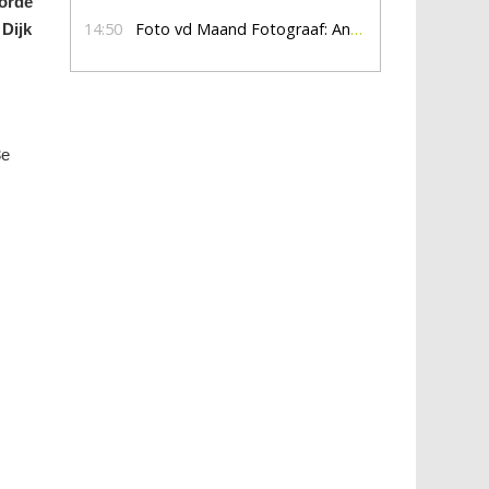
oorde
14:50
Foto vd Maand Fotograaf: Anna Jalving
 Dijk
3
e