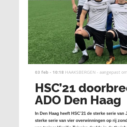
03 feb - 10:18
HAAKSBERGEN -
aangepast om
HSC’21 doorbre
ADO Den Haag
In Den Haag heeft HSC’21 de sterke serie va
sterke serie van vier overwinningen op rij zon