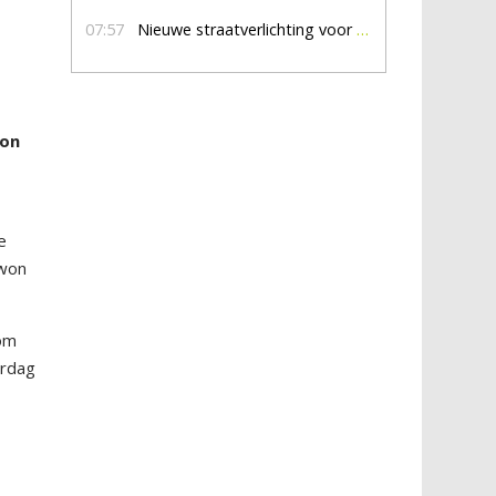
07:57
Nieuwe straatverlichting voor De Veldmaat en De Pas
kon
e
 won
 om
erdag