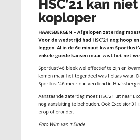
HSC’21 kan niet
koploper
HAAKSBERGEN – Afgelopen zaterdag moest H
Voor de wedstrijd had HSC’21 nog hoop en
leggen. Al in de 6
e
minuut kwam Sportlust’4
enkele goede kansen maar wist het net wee
Sportlust’46 bleek wel effectief te zijn en kw
komen maar het tegendeel was helaas waar. De 
Sportlust’46 meer dan verdiend in Haaksberge
Aanstaande zaterdag moet HSC’21 uit naar Excel
nog aansluiting te behouden. Ook Excelsior’31 
erop of eronder.
Foto Wim van ‘t Einde