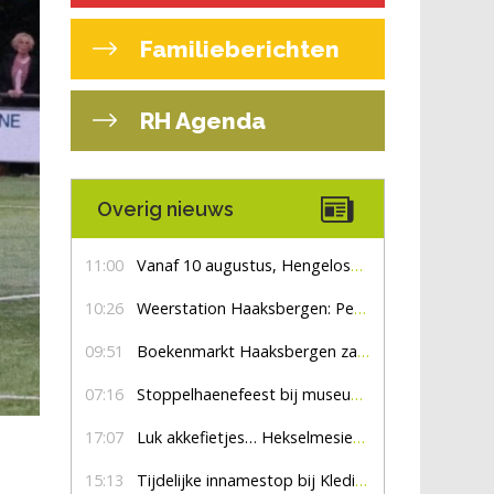
Familieberichten
RH Agenda
Overig nieuws
11:00
Vanaf 10 augustus, Hengelosestraat drie weken dicht voor doorgaand verkeer
10:26
Weerstation Haaksbergen: Perioden met zon en droog
09:51
Boekenmarkt Haaksbergen zaterdag 8 augustus, marktplein Haaksbergen
07:16
Stoppelhaenefeest bij museum De Lebbenbrugge
17:07
Luk akkefietjes… HekselmesienHarry
15:13
Tijdelijke innamestop bij Kledingbank Stefania