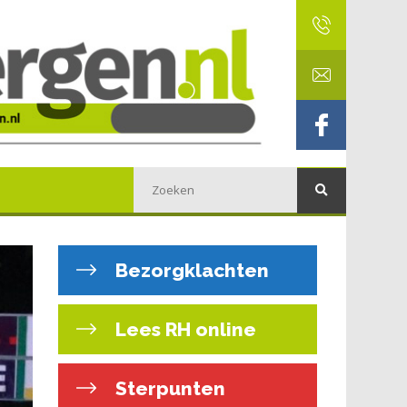
Bezorgklachten
Lees RH online
Sterpunten