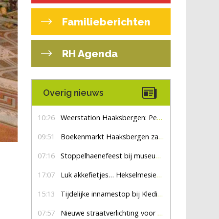
Familieberichten
RH Agenda
Overig nieuws
10:26
Weerstation Haaksbergen: Perioden met zon en droog
09:51
Boekenmarkt Haaksbergen zaterdag 8 augustus, marktplein Haaksbergen
07:16
Stoppelhaenefeest bij museum De Lebbenbrugge
17:07
Luk akkefietjes… HekselmesienHarry
15:13
Tijdelijke innamestop bij Kledingbank Stefania
07:57
Nieuwe straatverlichting voor De Veldmaat en De Pas