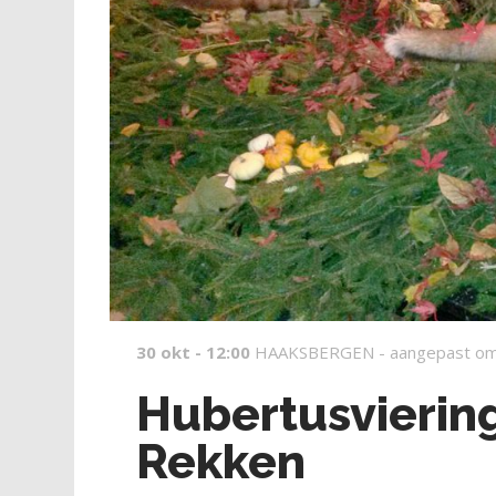
30 okt - 12:00
HAAKSBERGEN -
aangepast om
Hubertusvierin
Rekken