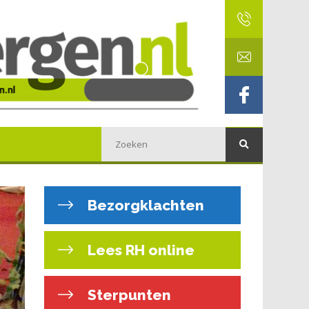
Bezorgklachten
Lees RH online
Sterpunten