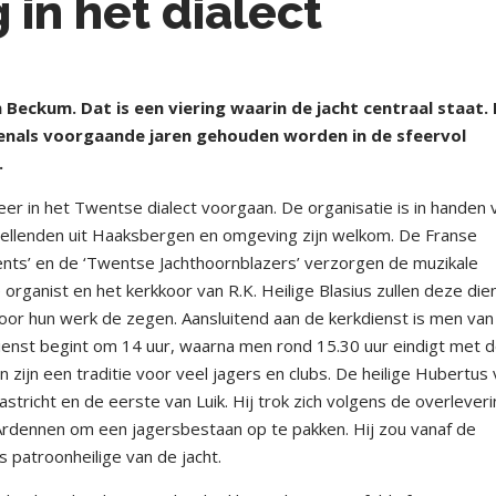
 in het dialect
 Beckum. Dat is een viering waarin de jacht centraal staat.
venals voorgaande jaren gehouden worden in de sfeervol
.
r in het Twentse dialect voorgaan. De organisatie is in handen 
ellenden uit Haaksbergen en omgeving zijn welkom. De Franse
ts’ en de ‘Twentse Jachthoornblazers’ verzorgen de muzikale
 organist en het kerkkoor van R.K. Heilige Blasius zullen deze die
voor hun werk de zegen. Aansluitend aan de kerkdienst is men van
enst begint om 14 uur, waarna men rond 15.30 uur eindigt met 
zijn een traditie voor veel jagers en clubs. De heilige Hubertus
tricht en de eerste van Luik. Hij trok zich volgens de overleveri
 Ardennen om een jagersbestaan op te pakken. Hij zou vanaf de
 patroonheilige van de jacht.