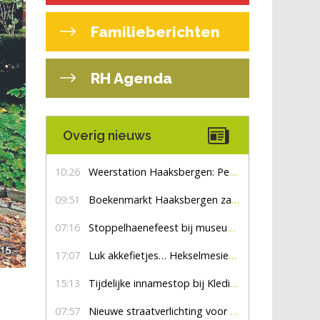
Familieberichten
RH Agenda
Overig nieuws
10:26
Weerstation Haaksbergen: Perioden met zon en droog
09:51
Boekenmarkt Haaksbergen zaterdag 8 augustus, marktplein Haaksbergen
07:16
Stoppelhaenefeest bij museum De Lebbenbrugge
17:07
Luk akkefietjes… HekselmesienHarry
15:13
Tijdelijke innamestop bij Kledingbank Stefania
07:57
Nieuwe straatverlichting voor De Veldmaat en De Pas