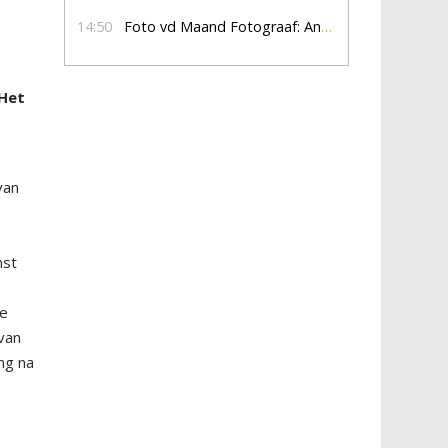
14:50
Foto vd Maand Fotograaf: Anna Jalving
 Het
van
nst
de
 van
ng na