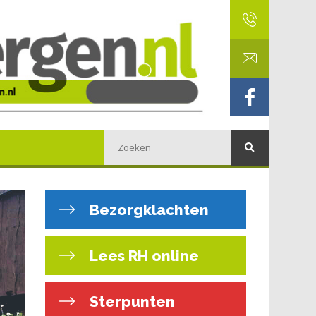
Bezorgklachten
Lees RH online
Sterpunten