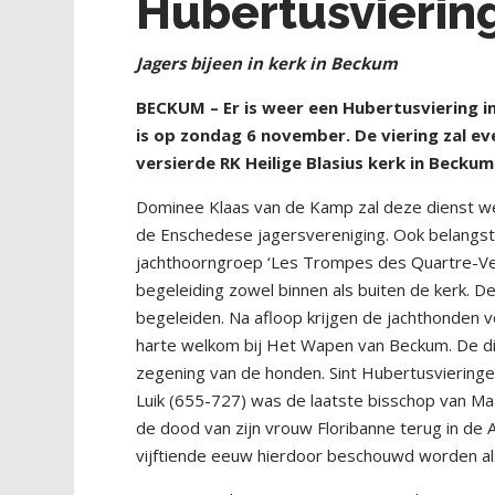
Hubertusviering
Jagers bijeen in kerk in Beckum
BECKUM – Er is weer een Hubertusviering in
is op zondag 6 november. De viering zal e
versierde RK Heilige Blasius kerk in Beckum
Dominee Klaas van de Kamp zal deze dienst wee
de Enschedese jagersvereniging. Ook belangst
jachthoorngroep ‘Les Trompes des Quartre-Ven
begeleiding zowel binnen als buiten de kerk. De
begeleiden. Na afloop krijgen de jachthonden 
harte welkom bij Het Wapen van Beckum. De di
zegening van de honden. Sint Hubertusvieringen 
Luik (655-727) was de laatste bisschop van Maas
de dood van zijn vrouw Floribanne terug in de
vijftiende eeuw hierdoor beschouwd worden als