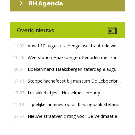
RH Agenda
Overig nieuws
11:00
Vanaf 10 augustus, Hengelosestraat drie weken dicht voor doorgaand verkeer
10:26
Weerstation Haaksbergen: Perioden met zon en droog
09:51
Boekenmarkt Haaksbergen zaterdag 8 augustus, marktplein Haaksbergen
07:16
Stoppelhaenefeest bij museum De Lebbenbrugge
17:07
Luk akkefietjes… HekselmesienHarry
15:13
Tijdelijke innamestop bij Kledingbank Stefania
07:57
Nieuwe straatverlichting voor De Veldmaat en De Pas