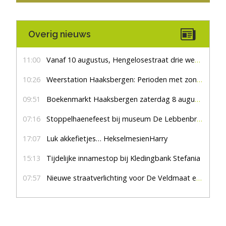
Overig nieuws
11:00
Vanaf 10 augustus, Hengelosestraat drie weken dicht voor doorgaand verkeer
10:26
Weerstation Haaksbergen: Perioden met zon en droog
09:51
Boekenmarkt Haaksbergen zaterdag 8 augustus, marktplein Haaksbergen
07:16
Stoppelhaenefeest bij museum De Lebbenbrugge
17:07
Luk akkefietjes… HekselmesienHarry
15:13
Tijdelijke innamestop bij Kledingbank Stefania
07:57
Nieuwe straatverlichting voor De Veldmaat en De Pas