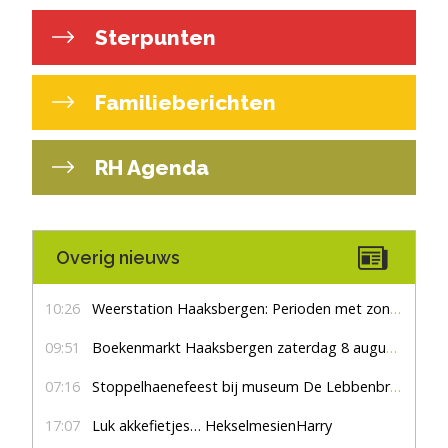
Sterpunten
Familieberichten
RH Agenda
Overig nieuws
10:26
Weerstation Haaksbergen: Perioden met zon en droog
09:51
Boekenmarkt Haaksbergen zaterdag 8 augustus, marktplein Haaksbergen
07:16
Stoppelhaenefeest bij museum De Lebbenbrugge
17:07
Luk akkefietjes… HekselmesienHarry