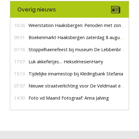
Overig nieuws
10:26
Weerstation Haaksbergen: Perioden met zon en droog
09:51
Boekenmarkt Haaksbergen zaterdag 8 augustus, marktplein Haaksbergen
07:16
Stoppelhaenefeest bij museum De Lebbenbrugge
17:07
Luk akkefietjes… HekselmesienHarry
15:13
Tijdelijke innamestop bij Kledingbank Stefania
07:57
Nieuwe straatverlichting voor De Veldmaat en De Pas
14:50
Foto vd Maand Fotograaf: Anna Jalving