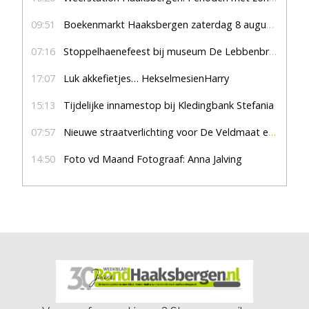
09:51
Boekenmarkt Haaksbergen zaterdag 8 augustus, marktplein Haaksbergen
07:16
Stoppelhaenefeest bij museum De Lebbenbrugge
17:07
Luk akkefietjes… HekselmesienHarry
15:13
Tijdelijke innamestop bij Kledingbank Stefania
07:57
Nieuwe straatverlichting voor De Veldmaat en De Pas
14:50
Foto vd Maand Fotograaf: Anna Jalving