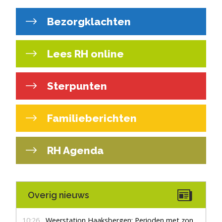
Bezorgklachten
Lees RH online
Sterpunten
Familieberichten
RH Agenda
Overig nieuws
10:26
Weerstation Haaksbergen: Perioden met zon en droog