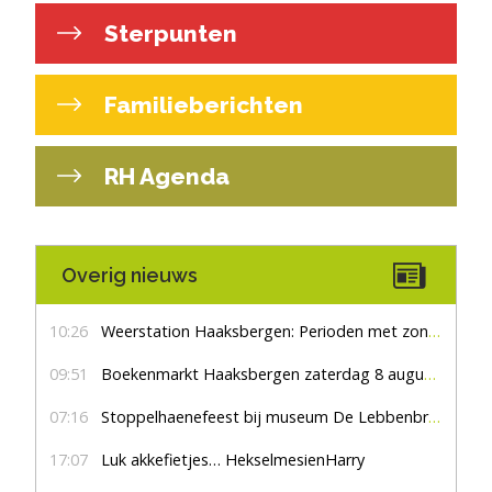
Sterpunten
Familieberichten
RH Agenda
Overig nieuws
10:26
Weerstation Haaksbergen: Perioden met zon en droog
09:51
Boekenmarkt Haaksbergen zaterdag 8 augustus, marktplein Haaksbergen
07:16
Stoppelhaenefeest bij museum De Lebbenbrugge
17:07
Luk akkefietjes… HekselmesienHarry