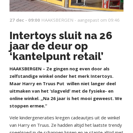
27 dec - 09:00
HAAKSBERGEN -
aangepast om 09:46
Intertoys sluit na 26
jaar de deur op
‘kantelpunt retail’
HAAKSBERGEN – Ze gingen nog even door als
zelfstandige winkel onder het merk Intertoys.
Maar Harry en Truus Put
willen niet langer deel
uitmaken van het ‘slagveld’ met de fysieke- en
online winkel. ,,Na 26 jaar is het mooi geweest. We
stoppen ermee.”
Vele kindergeneraties kregen cadeautjes uit de winkel
van Harry en Truus. Ze hadden altijd het laatste trendy
speelgoed in de schappen liggen en je stapte altijd met