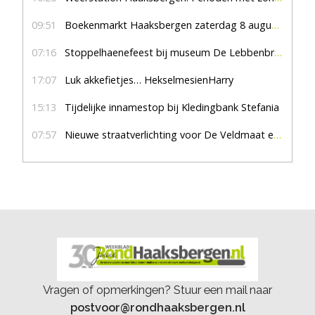
09:51
Boekenmarkt Haaksbergen zaterdag 8 augustus, marktplein Haaksbergen
07:16
Stoppelhaenefeest bij museum De Lebbenbrugge
17:07
Luk akkefietjes… HekselmesienHarry
15:13
Tijdelijke innamestop bij Kledingbank Stefania
07:57
Nieuwe straatverlichting voor De Veldmaat en De Pas
Vragen of opmerkingen? Stuur een mail naar
postvoor@rondhaaksbergen.nl