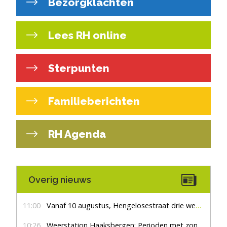
Bezorgklachten
Lees RH online
Sterpunten
Familieberichten
RH Agenda
Overig nieuws
11:00
Vanaf 10 augustus, Hengelosestraat drie weken dicht voor doorgaand verkeer
10:26
Weerstation Haaksbergen: Perioden met zon en droog