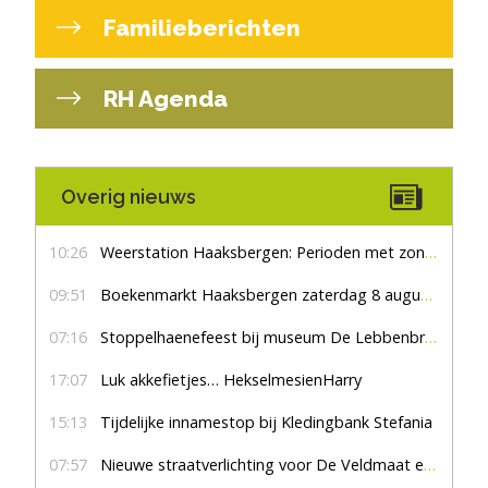
Familieberichten
RH Agenda
Overig nieuws
10:26
Weerstation Haaksbergen: Perioden met zon en droog
09:51
Boekenmarkt Haaksbergen zaterdag 8 augustus, marktplein Haaksbergen
07:16
Stoppelhaenefeest bij museum De Lebbenbrugge
17:07
Luk akkefietjes… HekselmesienHarry
15:13
Tijdelijke innamestop bij Kledingbank Stefania
07:57
Nieuwe straatverlichting voor De Veldmaat en De Pas