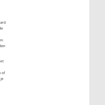
hard
de
en.
iden
het
m of
 je