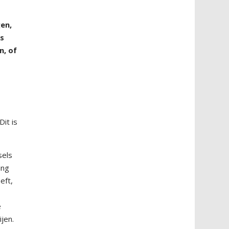
en,
ns
n, of
it is
sels
ing
eft,
e
jen.