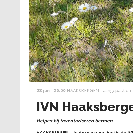
28 jun - 20:00
HAAKSBERGEN -
aangepast om
IVN Haaksbergen
Helpen bij inventariseren bermen
HAAKSBERGEN – In deze maand juni is de IV