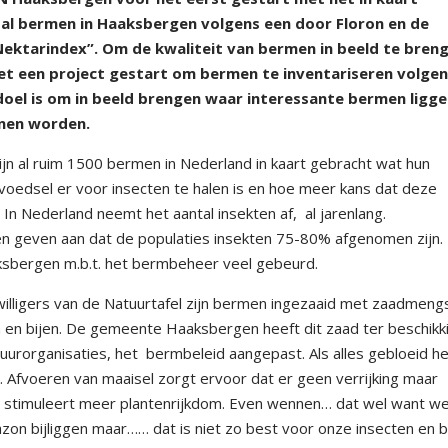
tal bermen in Haaksbergen volgens een door Floron en de
ektarindex”. Om de kwaliteit van bermen in beeld te breng
 met een project gestart om bermen te inventariseren volge
el is om in beeld brengen waar interessante bermen ligge
nnen worden.
 zijn al ruim 1500 bermen in Nederland in kaart gebracht wat hun
voedsel er voor insecten te halen is en hoe meer kans dat deze
n. In Nederland neemt het aantal insekten af,
al jarenlang.
n geven aan dat de populaties insekten 75-80% afgenomen zijn. D
aaksbergen m.b.t. het bermbeheer veel gebeurd.
ligers van de Natuurtafel zijn bermen ingezaaid met zaadmeng
 en bijen. De gemeente Haaksbergen heeft dit zaad ter beschikk
uurorganisaties, het
bermbeleid aangepast. Als alles gebloeid he
. Afvoeren van maaisel zorgt ervoor dat er geen verrijking maar
it stimuleert meer plantenrijkdom. Even wennen… dat wel want w
zon bijliggen maar…… dat is niet zo best voor onze insecten en bi