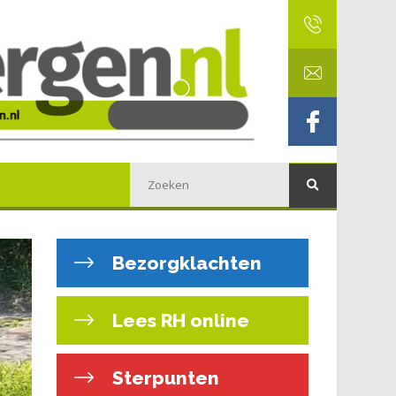
Bezorgklachten
Lees RH online
Sterpunten