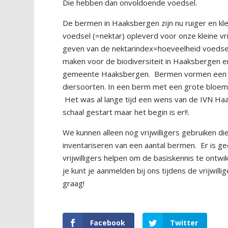
Die hebben dan onvoldoende voedsel.
De bermen in Haaksbergen zijn nu ruiger en kl
voedsel (=nektar) opleverd voor onze kleine v
geven van de nektarindex=hoeveelheid voedsel
maken voor de biodiversiteit in Haaksbergen en
gemeente Haaksbergen.
Bermen vormen een b
diersoorten. In een berm met een grote bloemr
Het was al lange tijd een wens van de IVN Ha
schaal gestart maar het begin is er!!.
We kunnen alleen nog vrijwilligers gebruiken d
inventariseren van een aantal bermen.
Er is g
vrijwilligers helpen om de basiskennis te ontw
je kunt je aanmelden bij ons tijdens de vrijwil
graag!
Facebook
Twitter