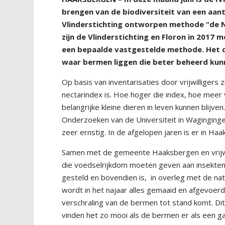
brengen van de biodiversiteit van een aan
Vlinderstichting ontworpen methode “de N
zijn de Vlinderstichting en Floron in 2017
een bepaalde vastgestelde methode. Het do
waar bermen liggen die beter beheerd ku
Op basis van inventarisaties door vrijwilligers
nectarindex is. Hoe hoger die index, hoe meer 
belangrijke kleine dieren in leven kunnen blijve
Onderzoeken van de Universiteit in Waginginge
zeer ernstig. In de afgelopen jaren is er in H
Samen met de gemeente Haaksbergen en vrijwil
die voedselrijkdom moeten geven aan insekten
gesteld en bovendien is,
in overleg met de nat
wordt in het najaar alles gemaaid en afgevoerd
verschraling van de bermen tot stand komt. D
vinden het zo mooi als de bermen er als een ga