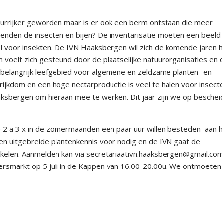
eurrijker geworden maar is er ook een berm ontstaan die meer
rienden de insecten en bijen? De inventarisatie moeten een beeld
 voor insekten. De IVN Haaksbergen wil zich de komende jaren 
 voelt zich gesteund door de plaatselijke natuurorganisaties en 
elangrijk leefgebied voor algemene en zeldzame planten- en
ijkdom en een hoge nectarproductie is veel te halen voor insect
aksbergen om hieraan mee te werken. Dit jaar zijn we op besche
ie 2 a 3 x in de zomermaanden een paar uur willen besteden
aan 
een uitgebreide plantenkennis voor nodig en de IVN gaat de
ikkelen. Aanmelden kan via secretariaativn.haaksbergen@gmail.co
ligersmarkt op 5 juli in de Kappen van 16.00-20.00u. We ontmoeten