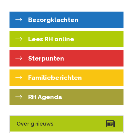
Bezorgklachten
Lees RH online
Sterpunten
Familieberichten
RH Agenda
Overig nieuws