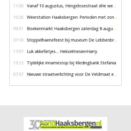
11:00
Vanaf 10 augustus, Hengelosestraat drie weken dicht voor doorgaand verkeer
10:26
Weerstation Haaksbergen: Perioden met zon en droog
09:51
Boekenmarkt Haaksbergen zaterdag 8 augustus, marktplein Haaksbergen
07:16
Stoppelhaenefeest bij museum De Lebbenbrugge
17:07
Luk akkefietjes… HekselmesienHarry
15:13
Tijdelijke innamestop bij Kledingbank Stefania
07:57
Nieuwe straatverlichting voor De Veldmaat en De Pas