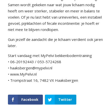
Samen wordt gekeken naar wat jouw lichaam nodig
heeft om weer sterker, stabieler en meer in balans te
voelen. Of je nu last hebt van urineverlies, een instabiel
gevoel, pijnklachten of fecale incontinentie: je hoeft er
niet mee te blijven rondlopen.
Gun jezelf de aandacht die je lichaam verdient ook jaren
later.
Start vandaag met MyPelvi bekkenbodemtraining
• 06-20192443 / 053-5724268
• haaksbergen@mypelvi.nl
• www.MyPelvi.nl
• Trompstraat 16, 7482 VX Haaksbergen
Facebook
Twitter