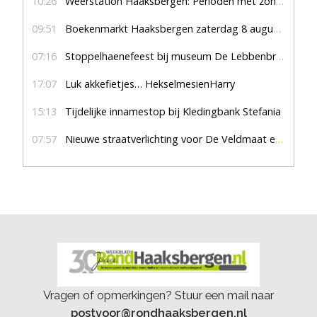
10:26
Weerstation Haaksbergen: Perioden met zon en droog
09:51
Boekenmarkt Haaksbergen zaterdag 8 augustus, marktplein Haaksbergen
07:16
Stoppelhaenefeest bij museum De Lebbenbrugge
17:07
Luk akkefietjes… HekselmesienHarry
15:13
Tijdelijke innamestop bij Kledingbank Stefania
07:57
Nieuwe straatverlichting voor De Veldmaat en De Pas
Vragen of opmerkingen? Stuur een mail naar
postvoor@rondhaaksbergen.nl