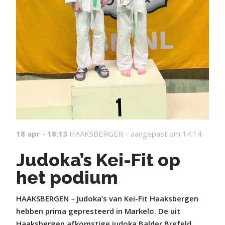
18 apr - 18:13
HAAKSBERGEN -
aangepast om 14:14
Judoka’s Kei-Fit op
het podium
HAAKSBERGEN – Judoka’s van Kei-Fit Haaksbergen
hebben prima gepresteerd in Markelo. De uit
Haaksbergen afkomstige judoka Balder Brefeld