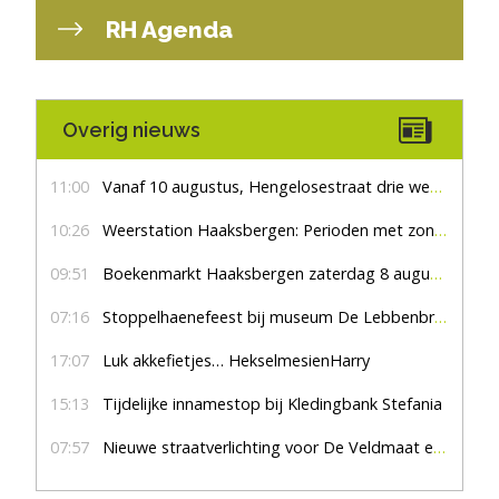
RH Agenda
Overig nieuws
11:00
Vanaf 10 augustus, Hengelosestraat drie weken dicht voor doorgaand verkeer
10:26
Weerstation Haaksbergen: Perioden met zon en droog
09:51
Boekenmarkt Haaksbergen zaterdag 8 augustus, marktplein Haaksbergen
07:16
Stoppelhaenefeest bij museum De Lebbenbrugge
17:07
Luk akkefietjes… HekselmesienHarry
15:13
Tijdelijke innamestop bij Kledingbank Stefania
07:57
Nieuwe straatverlichting voor De Veldmaat en De Pas