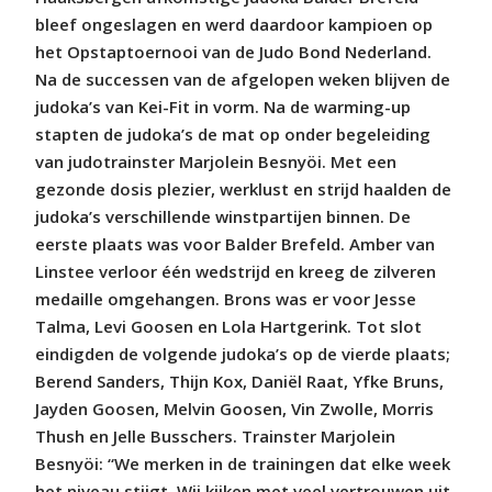
bleef ongeslagen en werd daardoor kampioen op
het Opstaptoernooi van de Judo Bond Nederland.
Na de successen van de afgelopen weken blijven de
judoka’s van Kei-Fit in vorm. Na de warming-up
stapten de judoka’s de mat op onder begeleiding
van judotrainster Marjolein Besnyöi. Met een
gezonde dosis plezier, werklust en strijd haalden de
judoka’s verschillende winstpartijen binnen. De
eerste plaats was voor Balder Brefeld. Amber van
Linstee verloor één wedstrijd en kreeg de zilveren
medaille omgehangen. Brons was er voor Jesse
Talma, Levi Goosen en Lola Hartgerink. Tot slot
eindigden de volgende judoka’s op de vierde plaats;
Berend Sanders, Thijn Kox, Daniël Raat, Yfke Bruns,
Jayden Goosen, Melvin Goosen, Vin Zwolle, Morris
Thush en Jelle Busschers. Trainster Marjolein
Besnyöi: “We merken in de trainingen dat elke week
het niveau stijgt. Wij kijken met veel vertrouwen uit