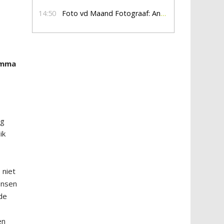
14:50
Foto vd Maand Fotograaf: Anna Jalving
ramma
ag
ik
 niet
ensen
de
en