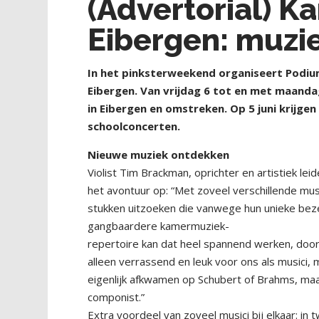
(Advertorial) K
Eibergen: muzi
I
n het pinksterweekend organiseert Podiu
Eibergen. Van vrijdag 6 tot en met maanda
in Eibergen en omstreken. Op 5 juni krijge
schoolconcerten.
Nieuwe muziek ontdekken
Violist Tim Brackman, oprichter en artistiek le
het avontuur op: “Met zoveel verschillende music
stukken uitzoeken die vanwege hun unieke beze
gangbaardere kamermuziek-
repertoire kan dat heel spannend werken, door
alleen verrassend en leuk voor ons als musici,
eigenlijk afkwamen op Schubert of Brahms, ma
componist.”
Extra voordeel van zoveel musici bij elkaar: i