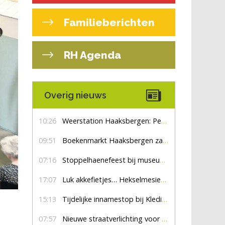
Familieberichten
RH Agenda
Overig nieuws
10:26
Weerstation Haaksbergen: Perioden met zon en droog
09:51
Boekenmarkt Haaksbergen zaterdag 8 augustus, marktplein Haaksbergen
07:16
Stoppelhaenefeest bij museum De Lebbenbrugge
17:07
Luk akkefietjes… HekselmesienHarry
15:13
Tijdelijke innamestop bij Kledingbank Stefania
07:57
Nieuwe straatverlichting voor De Veldmaat en De Pas