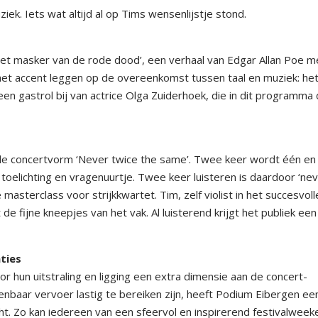
ek. Iets wat altijd al op Tims wensenlijstje stond.
t masker van de rode dood’, een verhaal van Edgar Allan Poe m
 het accent leggen op de overeenkomst tussen taal en muziek: he
een gastrol bij van actrice Olga Zuiderhoek, die in dit programma
 de concertvorm ‘Never twice the same’. Twee keer wordt één en
oelichting en vragenuurtje. Twee keer luisteren is daardoor ‘ne
masterclass voor strijkkwartet. Tim, zelf violist in het succesvoll
e fijne kneepjes van het vak. Al luisterend krijgt het publiek een
ties
or hun uitstraling en ligging een extra dimensie aan de concert-
baar vervoer lastig te bereiken zijn, heeft Podium Eibergen ee
t. Zo kan iedereen van een sfeervol en inspirerend festivalweek