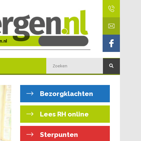
Bezorgklachten
Lees RH online
Sterpunten