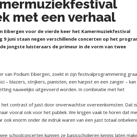
amermuziekfestival
ek met een verhaal
m Eibergen voor de vierde keer het Kamermuziekfestival
g 9 juni staan negen verschillende concerten op het prog
n de jongste luisteraars de primeur in de vorm van twee
ider van Podium Eibergen, zoekt in zijn festivalprogrammering gra
i – blazers, strijkers, pianisten, een harpist en een zanger – kan 
tting nauwelijks uitgevoerd worden. In combinatie met het
 het contrast of juist door onverwachtse overeenkomsten. Dat is
 maar vooral ook voor het publiek. We krijgen vaak te horen dat m
ar ook enorm onder de indruk waren van een juist totaal onbeken
n twee schoolconcerten kunnen ze basisscholieren kennis laten mak