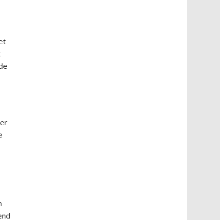
et
t
 de
ver
e
n
end