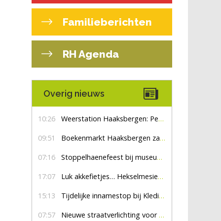
Familieberichten
RH Agenda
Overig nieuws
10:26
Weerstation Haaksbergen: Perioden met zon en droog
09:51
Boekenmarkt Haaksbergen zaterdag 8 augustus, marktplein Haaksbergen
07:16
Stoppelhaenefeest bij museum De Lebbenbrugge
17:07
Luk akkefietjes… HekselmesienHarry
15:13
Tijdelijke innamestop bij Kledingbank Stefania
07:57
Nieuwe straatverlichting voor De Veldmaat en De Pas