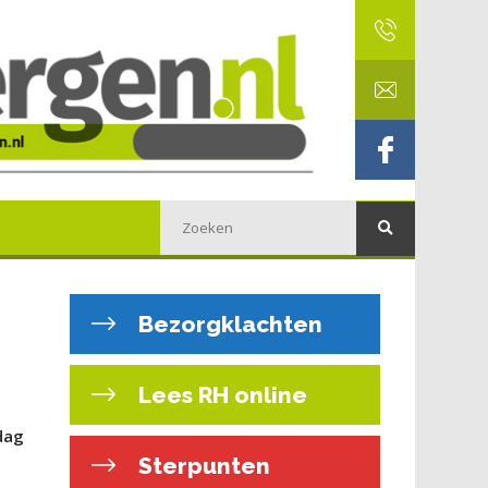
Bezorgklachten
Lees RH online
dag
Sterpunten