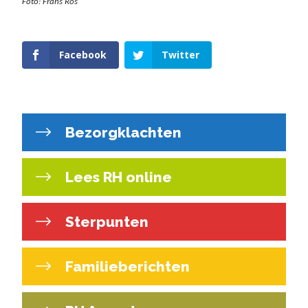
Foto: Frans Ros
Facebook
Twitter
Bezorgklachten
Lees RH online
Sterpunten
Familieberichten