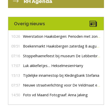
RH Agenda
Overig nieuws
10:26
Weerstation Haaksbergen: Perioden met zon en droog
09:51
Boekenmarkt Haaksbergen zaterdag 8 augustus, marktplein Haaksbergen
07:16
Stoppelhaenefeest bij museum De Lebbenbrugge
17:07
Luk akkefietjes… HekselmesienHarry
15:13
Tijdelijke innamestop bij Kledingbank Stefania
07:57
Nieuwe straatverlichting voor De Veldmaat en De Pas
14:50
Foto vd Maand Fotograaf: Anna Jalving