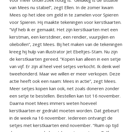
voor meer onderzoek nodig is. “Gelukkig is de situatie
van Mees nu stabiel”, zegt Ellen. In de zomer kwam
Mees op het idee om geld in te zamelen voor Spieren
voor Spieren. Hij maakte tekeningen voor kerstkaarten.
“Vijf heb ik er gemaakt. Het zijn kerstkaarten met een
kerstman, een kerstdiner, een rendier, vuurpijlen en
oliebollen”, zegt Mees. Bij het maken van de tekeningen
kreeg hij hulp van illustrator Jet Ebeltjes-Stam. Nu zijn
de kerstkaarten gereed. “Kopen kan alleen in een setje
van vijf. Er zijn al heel veel setjes verkocht. Ik denk wel
tweehonderd. Maar we willen er meer verkopen. Deze
actie heeft ook een naam: Mees in actie”, zegt Mees.
Meer setjes kopen kan ook, net zoals doneren zonder
een setje te bestellen. Bestellen kan tot 16 november.
Daarna moet Mees immers weten hoeveel
kerstkaarten er gedrukt moeten worden. Dat gebeurt
in de week na 16 november. Iedereen ontvangt de
setjes met kerstkaarten eind november. “Ruim op tijd