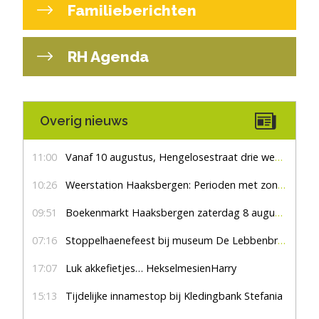
Familieberichten
RH Agenda
Overig nieuws
11:00
Vanaf 10 augustus, Hengelosestraat drie weken dicht voor doorgaand verkeer
10:26
Weerstation Haaksbergen: Perioden met zon en droog
09:51
Boekenmarkt Haaksbergen zaterdag 8 augustus, marktplein Haaksbergen
07:16
Stoppelhaenefeest bij museum De Lebbenbrugge
17:07
Luk akkefietjes… HekselmesienHarry
15:13
Tijdelijke innamestop bij Kledingbank Stefania