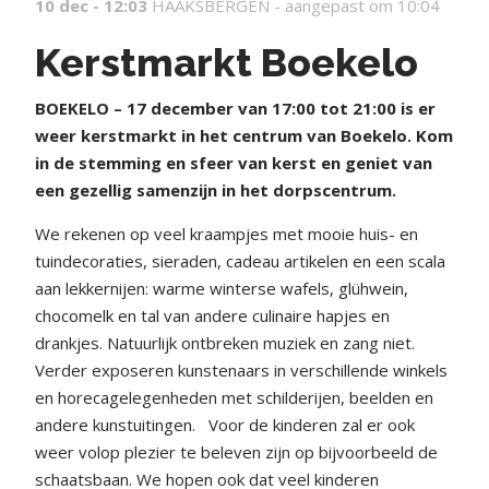
10 dec - 12:03
HAAKSBERGEN -
aangepast om 10:04
Kerstmarkt Boekelo
BOEKELO – 17 december van 17:00 tot 21:00 is er
weer kerstmarkt in het centrum van Boekelo. Kom
in de stemming en sfeer van kerst en geniet van
een gezellig samenzijn in het dorpscentrum.
We rekenen op veel kraampjes met mooie huis- en
tuindecoraties, sieraden, cadeau artikelen en een scala
aan lekkernijen: warme winterse wafels, glühwein,
chocomelk en tal van andere culinaire hapjes en
drankjes. Natuurlijk ontbreken muziek en zang niet.
Verder exposeren kunstenaars in verschillende winkels
en horecagelegenheden met schilderijen, beelden en
andere kunstuitingen.
Voor de kinderen zal er ook
weer volop plezier te beleven zijn op bijvoorbeeld de
schaatsbaan. We hopen ook dat veel kinderen