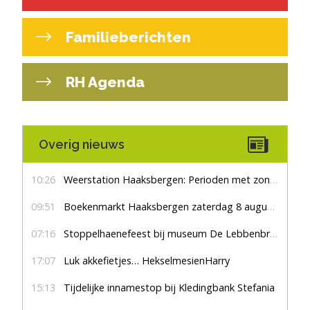
Familieberichten
RH Agenda
Overig nieuws
10:26
Weerstation Haaksbergen: Perioden met zon en droog
09:51
Boekenmarkt Haaksbergen zaterdag 8 augustus, marktplein Haaksbergen
07:16
Stoppelhaenefeest bij museum De Lebbenbrugge
17:07
Luk akkefietjes… HekselmesienHarry
15:13
Tijdelijke innamestop bij Kledingbank Stefania