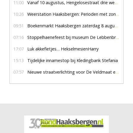
11:00
Vanaf 10 augustus, Hengelosestraat drie weken dicht voor doorgaand verkeer
10:26
Weerstation Haaksbergen: Perioden met zon en droog
09:51
Boekenmarkt Haaksbergen zaterdag 8 augustus, marktplein Haaksbergen
07:16
Stoppelhaenefeest bij museum De Lebbenbrugge
17:07
Luk akkefietjes… HekselmesienHarry
15:13
Tijdelijke innamestop bij Kledingbank Stefania
07:57
Nieuwe straatverlichting voor De Veldmaat en De Pas