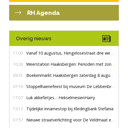
RH Agenda
Overig nieuws
11:00
Vanaf 10 augustus, Hengelosestraat drie weken dicht voor doorgaand verkeer
10:26
Weerstation Haaksbergen: Perioden met zon en droog
09:51
Boekenmarkt Haaksbergen zaterdag 8 augustus, marktplein Haaksbergen
07:16
Stoppelhaenefeest bij museum De Lebbenbrugge
17:07
Luk akkefietjes… HekselmesienHarry
15:13
Tijdelijke innamestop bij Kledingbank Stefania
07:57
Nieuwe straatverlichting voor De Veldmaat en De Pas