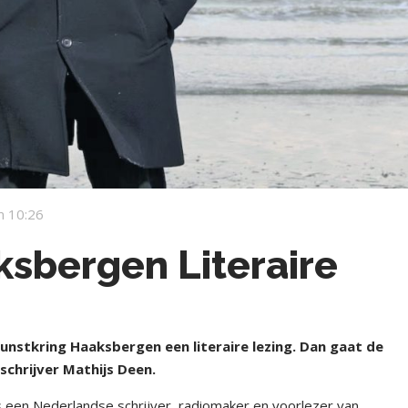
m 10:26
ksbergen Literaire
nstkring Haaksbergen een literaire lezing. Dan gaat de
schrijver Mathijs Deen.
 een Nederlandse schrijver, radiomaker en voorlezer van