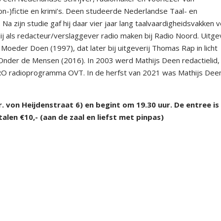
 (non-)fictie en krimi’s. Deen studeerde Nederlandse Taal- en
Na zijn studie gaf hij daar vier jaar lang taalvaardigheidsvakken 
j als redacteur/verslaggever radio maken bij Radio Noord. Uitgev
Moeder Doen (1997), dat later bij uitgeverij Thomas Rap in licht
Onder de Mensen (2016). In 2003 werd Mathijs Deen redactielid,
RO radioprogramma OVT. In de herfst van 2021 was Mathijs Dee
hr. von Heijdenstraat 6) en begint om 19.30 uur. De entree is
alen €10,- (aan de zaal en liefst met pinp
as)