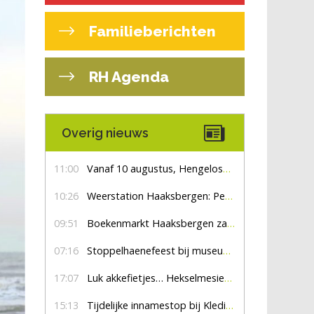
Familieberichten
RH Agenda
Overig nieuws
11:00
Vanaf 10 augustus, Hengelosestraat drie weken dicht voor doorgaand verkeer
10:26
Weerstation Haaksbergen: Perioden met zon en droog
09:51
Boekenmarkt Haaksbergen zaterdag 8 augustus, marktplein Haaksbergen
07:16
Stoppelhaenefeest bij museum De Lebbenbrugge
17:07
Luk akkefietjes… HekselmesienHarry
15:13
Tijdelijke innamestop bij Kledingbank Stefania