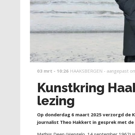
03 mrt - 10:26
HAAKSBERGEN -
aangepast o
Kunstkring Haa
lezing
O
p donderdag 6 maart 2025 verzorgd de Ku
journalist Theo Hakkert in gesprek met de 
Mathijs Deen (Hengelo, 14 september 1962) is