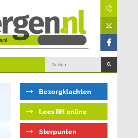
Bezorgklachten
Lees RH online
Sterpunten