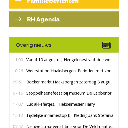
Familieberichten
RH Agenda
Overig nieuws
11:00
Vanaf 10 augustus, Hengelosestraat drie weken dicht voor doorgaand verkeer
10:26
Weerstation Haaksbergen: Perioden met zon en droog
09:51
Boekenmarkt Haaksbergen zaterdag 8 augustus, marktplein Haaksbergen
07:16
Stoppelhaenefeest bij museum De Lebbenbrugge
17:07
Luk akkefietjes… HekselmesienHarry
15:13
Tijdelijke innamestop bij Kledingbank Stefania
07:57
Nieuwe straatverlichting voor De Veldmaat en De Pas