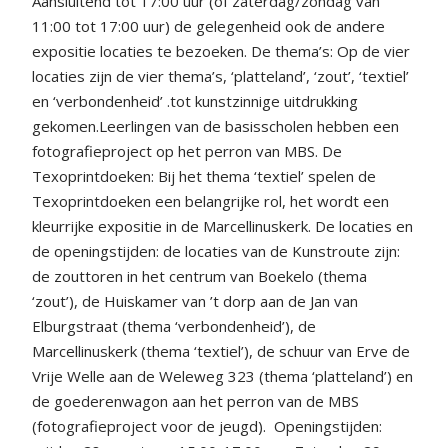
Aansluitend tot 17:00 uur (of zaterdag/zondag van
11:00 tot 17:00 uur) de gelegenheid ook de andere
expositie locaties te bezoeken. De thema’s: Op de vier
locaties zijn de vier thema’s, ‘platteland’, ‘zout’, ‘textiel’
en ‘verbondenheid’ .tot kunstzinnige uitdrukking
gekomen.Leerlingen van de basisscholen hebben een
fotografieproject op het perron van MBS. De
Texoprintdoeken: Bij het thema ‘textiel’ spelen de
Texoprintdoeken een belangrijke rol, het wordt een
kleurrijke expositie in de Marcellinuskerk. De locaties en
de openingstijden: de locaties van de Kunstroute zijn:
de zouttoren in het centrum van Boekelo (thema
‘zout’), de Huiskamer van ’t dorp aan de Jan van
Elburgstraat (thema ‘verbondenheid’), de
Marcellinuskerk (thema ‘textiel’), de schuur van Erve de
Vrije Welle aan de Weleweg 323 (thema ‘platteland’) en
de goederenwagon aan het perron van de MBS
(fotografieproject voor de jeugd).
Openingstijden: