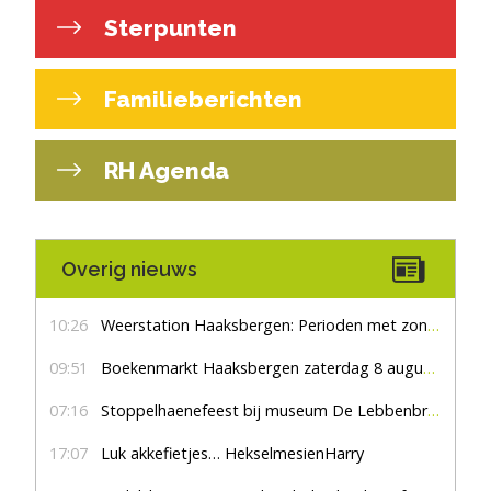
Sterpunten
Familieberichten
RH Agenda
Overig nieuws
10:26
Weerstation Haaksbergen: Perioden met zon en droog
09:51
Boekenmarkt Haaksbergen zaterdag 8 augustus, marktplein Haaksbergen
07:16
Stoppelhaenefeest bij museum De Lebbenbrugge
17:07
Luk akkefietjes… HekselmesienHarry